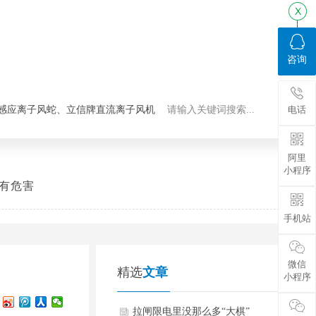
合作客户
咨询
电话
感应离子风蛇
、
立信牌直流离子风机
阿里
小程序
有危害
手机站
微信
精选
文章
小程序
拉闸限电里没那么多“大棋”