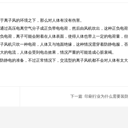
于离子风的环境之下，那么对人体有没有伤害。
，通过高压电离空气分子成正负带电电荷，然后由风机吹出，这种正负电荷
正负电荷，离子可能会附着在人体表面，使得人体也带上一定的电荷量，但
离子风机只吹一种电荷，人体又与地面绝缘，这种情况需穿着防静电服，否
大的电流，人体会受到电击效果，情况严重的可能造成心脏衰竭。
好防静电的准备，不过正常情况下，交流型的离子风机都不会对人体有太大
下一篇:
印刷行业为什么需要装