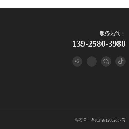
服务热线：
139-2580-3980
：
备案号：
粤ICP备12002837号