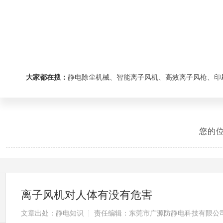
大家都在搜：
静电除尘机械
、
智能离子风机
、
高效离子风枪
、
印
您的位
离子风机对人体有没有危害
文章出处：静电知识
责任编辑：东莞市广源防静电科技有限公